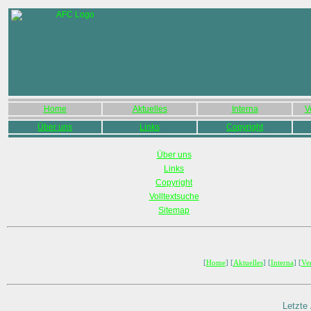
Home
Aktuelles
Interna
V
Über uns
Links
Copyright
Über uns
Links
Copyright
Volltextsuche
Sitemap
[
Home
] [
Aktuelles
] [
Interna
] [
Ve
Letzte