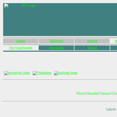
Home
Aktuelles
Interna
V
The Facehugger
Newsletter
Stories
[
Home
] [
Aktuelles
] [
Interna
] [
Ve
Letzte